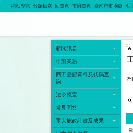
:::
跳到主要內容區塊
網站導覽
分類檢索
回首頁
市府首頁
臺南市市場處
七
:::
:::
新聞訊息
申辦業務
商工登記資料及代碼查
為
詢
法令規章
常見問答
重大施政計畫及成果