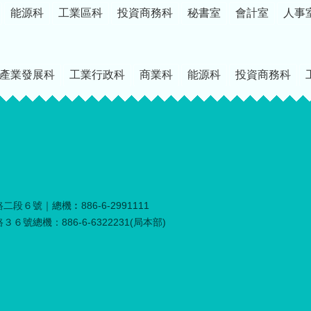
能源科
工業區科
投資商務科
秘書室
會計室
人事
產業發展科
工業行政科
商業科
能源科
投資商務科
段６號｜總機︰886-6-2991111
６號總機：886-6-6322231(局本部)