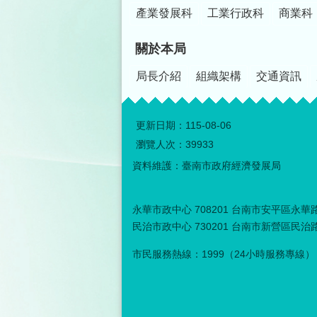
產業發展科
工業行政科
商業科
關於本局
局長介紹
組織架構
交通資訊
更新日期：
115-08-06
瀏覽人次：
39933
資料維護：臺南市政府經濟發展局
永華市政中心 708201 台南市安平區永華路二
民治市政中心 730201 台南市新營區民治路３
市民服務熱線：1999（24小時服務專線）