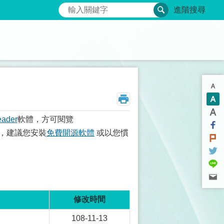
搜尋
進階搜尋
eader
軟體，方可閱覽
，建議您安裝
免費開源軟體
或以您慣
修改時間
108-11-13