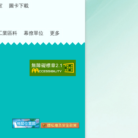
室
圖卡下載
工業區科
幕僚單位
更多