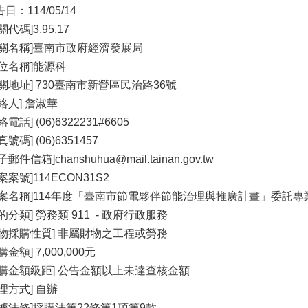
日：114/05/14
關代碼]3.95.17
機關名稱]臺南市政府經濟發展局
單位名稱]能源科
機關地址] 730臺南市新營區民治路36號
絡人] 詹淑華
絡電話] (06)6322231#6605
真號碼] (06)6351457
子郵件信箱]chanshuhua@mail.tainan.gov.tw
案案號]114ECON31S2
標案名稱]114年度「臺南市節電夥伴節能治理與推廣計畫」委託專
的分類] 勞務類 911 - 政府行政服務
財物採購性質] 非屬財物之工程或勞務
購金額] 7,000,000元
採購金額級距] 公告金額以上未達查核金額
理方式] 自辦
依據法條]採購法第22條第1項第9款