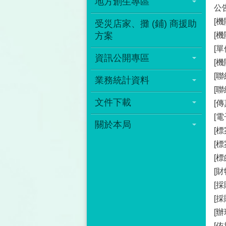
地方創生專區
公告
[機
受災店家、攤 (鋪) 商援助
方案
[
[
資訊公開專區
[
[聯
業務統計資料
[聯
文件下載
[傳
[電
關於本局
[標
[
[標
[
[採
[
[辦
[