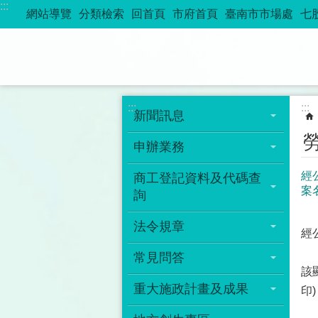
:::
跳到主要內容區塊
網站導覽
分類檢索
回首頁
市府首頁
臺南市市場處
七
:::
:::
新聞訊息
申辦業務
經
商工登記資料及代碼查
案
詢
法令規章
經
常見問答
該
重大施政計畫及成果
印)