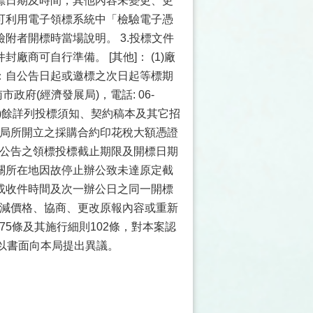
標日期及時間，其他內容未變更、更
可利用電子領標系統中「檢驗電子憑
附者開標時當場說明。 3.投標文件
商可自行準備。 [其他]： (1)廠
：自公告日起或邀標之次日起等標期
政府(經濟發展局)，電話: 06-
。 (2)餘詳列投標須知、契約稿本及其它招
務局所開立之採購合約印花稅大額憑證
本公告之領標投標截止期限及開標日期
關所在地因故停止辦公致未達原定截
或收件時間及次一辦公日之同一開標
比減價格、協商、更改原報內容或重新
75條及其施行細則102條，對本案認
以書面向本局提出異議。