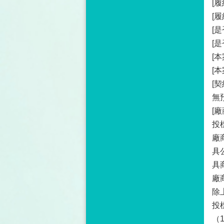
[
[
[
[
[
[
[
無
[
投
廠
具
具
廠
除
投
（