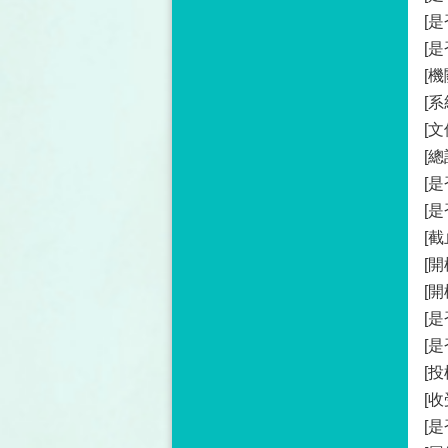
[
[
[機
[系
[文
[總
[
[
[截
[開
[
[
[
[
[
[