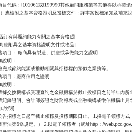
項目代碼：I101061或I199990其他顧問服務業等其他得以承
2）應檢附之基本資格證明及投標文件：詳本案投標須知及補充
。
是否訂有與履約能力有關之基本資格]是
廠商應附具之基本資格證明文件或物品]
格項目： 廠商具有製造、供應或承做能力之證明
加說明：
曾完成節約能源或推動相關與招標標的類似之業務等。
格項目：廠商信用之證明
加說明：
票據交換機構或受理查詢之金融機構於截止投標日之前半年內所
票紀錄證明、會計師簽證之財務報表或金融機構或徵信機構出具
加說明]
公告招標之日起至截止領標及投標期限日止。 1.採電子領標方
業辦法第6條規定。） 2.以電子領標者（網址http：//web.pcc.