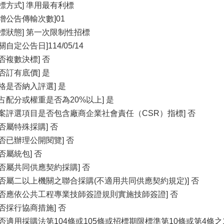
決標方式] 準用最有利標
新增公告傳輸次數]01
招標狀態] 第一次限制性招標
關自定公告日]114/05/14
是否複數決標] 否
是否訂有底價] 是
價格是否納入評選] 是
所占配分或權重是否為20%以上] 是
本案評選項目是否包含廠商企業社會責任（CSR）指標] 否
是否屬特殊採購] 否
是否已辦理公開閱覽] 否
否屬統包] 否
是否屬共同供應契約採購] 否
是否屬二以上機關之聯合採購(不適用共同供應契約規定)] 否
是否應依公共工程專業技師簽證規則實施技師簽證] 否
是否採行協商措施] 否
是否適用採購法第104條或105條或招標期限標準第10條或第4條之1