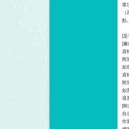
業
（
點
[
[
資
附
如
資
附
如
退
[附
自
作