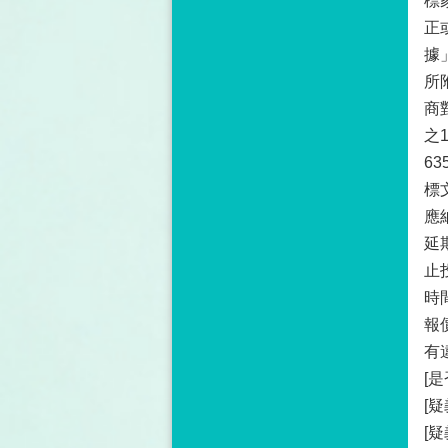
標
正
據
所
商
之
6
標
應
延
止
時
報
有
[
[
[