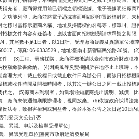
家數而再行招標時，本機關僅變更招標文件之截止投標期限、開
或補充者，廠商得採用前已領標之領標憑據。電子憑據明細廠商
」之功能列印，廠商並將電子憑據書面明細列印置於標封內。未檢
附之標封需標示廠商名稱、地址及採購標的名稱等，標單封、證件封廠
對招標文件內容有疑義者，應以書面向招標機關請求釋疑之期限
1/4，其尾數不足1日者，以1日計。受理廠商疑義及異議單位:臺南市
350017，傳真: 06-6333529，地址:臺南市新營區民治路36號
文件。 (3)工程、勞務採購，廠商得標後請以臺南市政府財政稅
納稅額繳款書繳納。 (4)因颱風等災變機關所在地停止上班時，
期處理方式：截止投標日或截止收件日為辦公日，而該日招標機
投標或收件時間及開標時間者，以其次一辦公日之同一截止投標
間代之。 (5)廠商未到場者，如當場通知廠商提出說明、減價、
價，廠商未依通知期限辦理者，視同放棄。 (6)依據政府採購法第
違反法令，致損害權利或利益者，得於本案公告之次日起10日內
是否刊登英文公告] 否
疑義、異議、申訴及檢舉受理單位]
疑義、異議受理單位]臺南市政府經濟發展局