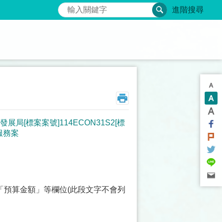
搜尋
進階搜尋
[標案案號]114ECON31S2[標
服務案
「預算金額」等欄位(此段文字不會列