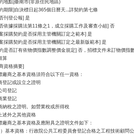
履約地點]臺南市(非原住民地區)
履約期限]自決標日起365個日曆天...詳契約第七條
是否刊登公報] 是
是否依據採購法第11條之1，成立採購工作及審查小組] 否
本案採購契約是否採用主管機關訂定之範本] 是
本案採購契約是否採用主管機關訂定之最新版範本] 是
契約是否訂有依物價指數調整價金規定] 否，招標文件未訂物價指
預算
廠商資格摘要]
標廠商之基本資格須符合以下任一資格：
商登記或設立之證明
公司登記
商業登記
商納稅之證明。如營業稅或所得稅
上述外之其他資格
標廠商之基本資格及應附具之證明文件如下：
1）基本資格：行政院公共工程委員會登記合格之工程技術顧問