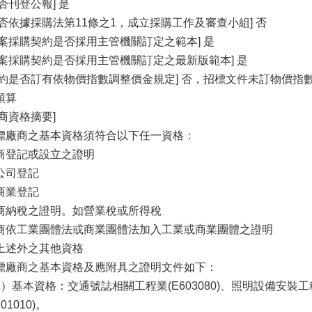
是否刊登公報] 是
是否依據採購法第11條之1，成立採購工作及審查小組] 否
本案採購契約是否採用主管機關訂定之範本] 是
本案採購契約是否採用主管機關訂定之最新版範本] 是
契約是否訂有依物價指數調整價金規定] 否，招標文件未訂物價指
預算
廠商資格摘要]
標廠商之基本資格須符合以下任一資格：
商登記或設立之證明
公司登記
商業登記
商納稅之證明。如營業稅或所得稅
商依工業團體法或商業團體法加入工業或商業團體之證明
上述外之其他資格
標廠商之基本資格及應附具之證明文件如下：
1）基本資格：交通號誌相關工程業(E603080)、照明設備安裝工程
601010)。