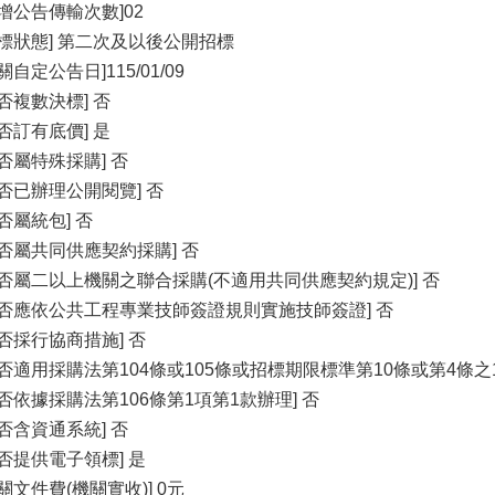
新增公告傳輸次數]02
招標狀態] 第二次及以後公開招標
關自定公告日]115/01/09
是否複數決標] 否
是否訂有底價] 是
是否屬特殊採購] 否
是否已辦理公開閱覽] 否
否屬統包] 否
是否屬共同供應契約採購] 否
是否屬二以上機關之聯合採購(不適用共同供應契約規定)] 否
是否應依公共工程專業技師簽證規則實施技師簽證] 否
是否採行協商措施] 否
是否適用採購法第104條或105條或招標期限標準第10條或第4條之1
是否依據採購法第106條第1項第1款辦理] 否
是否含資通系統] 否
是否提供電子領標] 是
關文件費(機關實收)] 0元