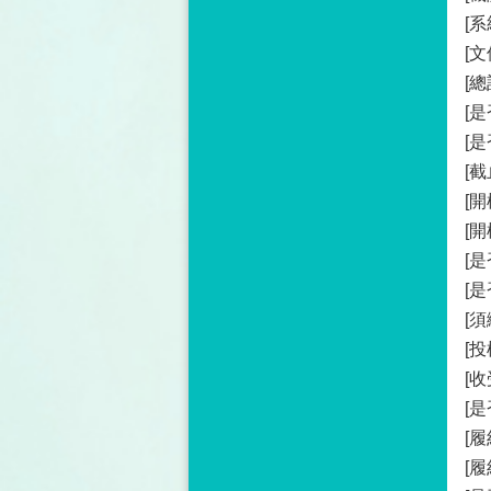
[系
[文
[總
[
[
[截
[開
[
[
[
[
[
[
[
[
[