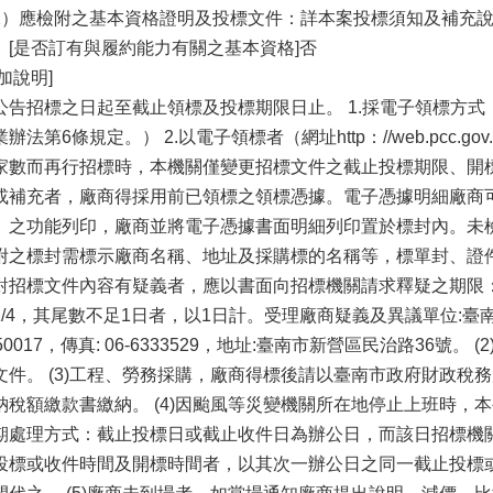
2）應檢附之基本資格證明及投標文件：詳本案投標須知及補充
。[是否訂有與履約能力有關之基本資格]否
加說明]
公告招標之日起至截止領標及投標期限日止。 1.採電子領標方
業辦法第6條規定。） 2.以電子領標者（網址http：//web.pcc.
家數而再行招標時，本機關僅變更招標文件之截止投標期限、開
或補充者，廠商得採用前已領標之領標憑據。電子憑據明細廠商
」之功能列印，廠商並將電子憑據書面明細列印置於標封內。未檢
附之標封需標示廠商名稱、地址及採購標的名稱等，標單封、證件封廠
對招標文件內容有疑義者，應以書面向招標機關請求釋疑之期限
1/4，其尾數不足1日者，以1日計。受理廠商疑義及異議單位:臺南市
350017，傳真: 06-6333529，地址:臺南市新營區民治路36號
文件。 (3)工程、勞務採購，廠商得標後請以臺南市政府財政稅
納稅額繳款書繳納。 (4)因颱風等災變機關所在地停止上班時，
期處理方式：截止投標日或截止收件日為辦公日，而該日招標機
投標或收件時間及開標時間者，以其次一辦公日之同一截止投標