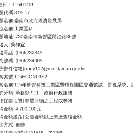
日：115/01/09
關代碼]3.95.17
機關名稱]臺南市政府經濟發展局
單位名稱]工業區科
機關地址] 730臺南市新營區民治路36號
絡人] 吳靜宜
絡電話] (06)6232345
真號碼] (06)6234005
子郵件信箱]cindy102@mail.tainan.gov.tw
案案號]115ECON09S2
標案名稱]115年柳營科技工業區暨環保園區交通號誌、監視系統
的分類] 勞務類 911 - 政府行政服務
財物採購性質] 非屬財物之工程或勞務
購金額] 4,700,100元
採購金額級距] 公告金額以上未達查核金額
理方式] 自辦
依據法條]採購法第18條、第19條