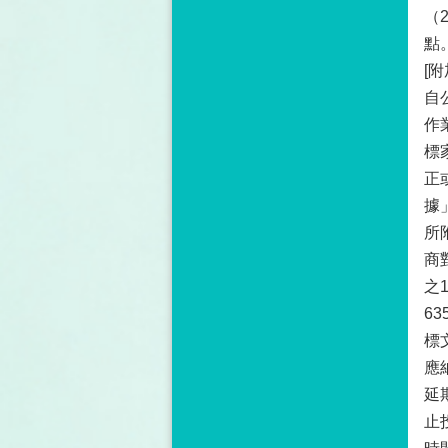
（
點
[附
自
作
標
正
據
所
商
之
6
標
應
延
止