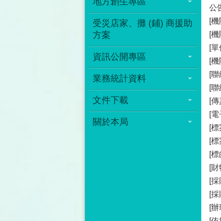
地方創生專區
公告
[機
受災店家、攤 (鋪) 商援助
方案
[
[
資訊公開專區
[
[聯
業務統計資料
[聯
文件下載
[傳
[電
關於本局
[標
[
[標
[
[採
[
[辦
[