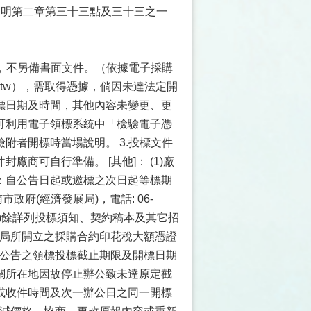
說明第二章第三十三點及三十三之一
式，不另備書面文件。（依據電子採購
gov.tw），需取得憑據，倘因未達法定開
標日期及時間，其他內容未變更、更
可利用電子領標系統中「檢驗電子憑
附者開標時當場說明。 3.投標文件
商可自行準備。 [其他]： (1)廠
：自公告日起或邀標之次日起等標期
政府(經濟發展局)，電話: 06-
。 (2)餘詳列投標須知、契約稿本及其它招
務局所開立之採購合約印花稅大額憑證
本公告之領標投標截止期限及開標日期
關所在地因故停止辦公致未達原定截
或收件時間及次一辦公日之同一開標