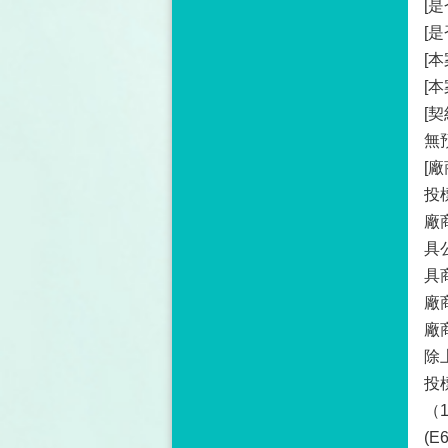
[
[
[
[
[
無
[
投
廠
具
具
廠
廠
除
投
（
(E