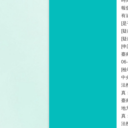
時
報
有
[
[
[
[
臺
06
[
中
法
真：
臺
地
真：
法