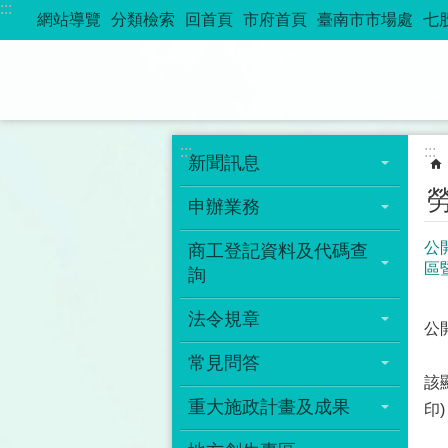
:::
跳到主要內容區塊
網站導覽
分類檢索
回首頁
市府首頁
臺南市市場處
七
:::
:::
新聞訊息
申辦業務
公
商工登記資料及代碼查
區
詢
法令規章
公
常見問答
該
重大施政計畫及成果
印)