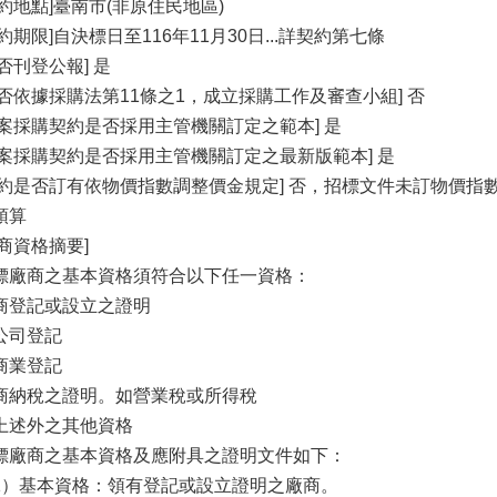
履約地點]臺南市(非原住民地區)
履約期限]自決標日至116年11月30日...詳契約第七條
是否刊登公報] 是
是否依據採購法第11條之1，成立採購工作及審查小組] 否
本案採購契約是否採用主管機關訂定之範本] 是
本案採購契約是否採用主管機關訂定之最新版範本] 是
契約是否訂有依物價指數調整價金規定] 否，招標文件未訂物價指
預算
廠商資格摘要]
標廠商之基本資格須符合以下任一資格：
商登記或設立之證明
公司登記
商業登記
商納稅之證明。如營業稅或所得稅
上述外之其他資格
標廠商之基本資格及應附具之證明文件如下：
1）基本資格：領有登記或設立證明之廠商。