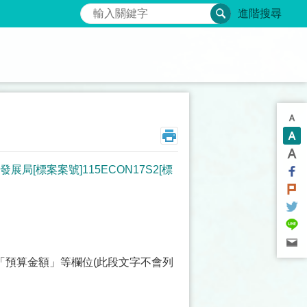
搜尋
進階搜尋
[標案案號]115ECON17S2[標
「預算金額」等欄位(此段文字不會列