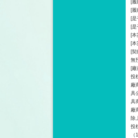
[
[
[
[
[
[
[
無
[
投
廠
具
具
廠
除
投
（