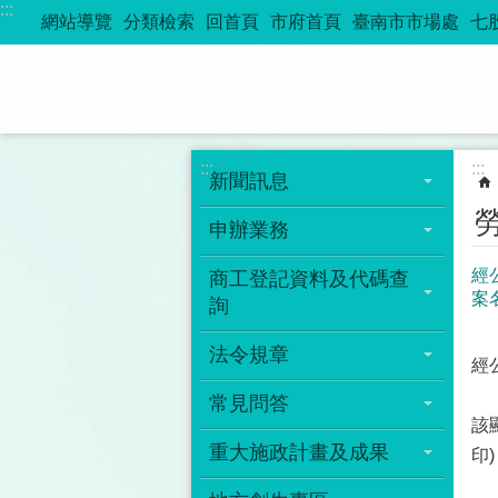
:::
跳到主要內容區塊
網站導覽
分類檢索
回首頁
市府首頁
臺南市市場處
七
:::
:::
新聞訊息
申辦業務
經
商工登記資料及代碼查
案
詢
法令規章
經
常見問答
該
重大施政計畫及成果
印)