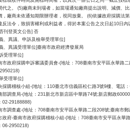
投標或收件時間及開標時間者，以其次一辦公日之同一截止投標
間代之。 (5)廠商未到場者，如當場通知廠商提出說明、減價、
價，廠商未依通知期限辦理者，視同放棄。 (6)依據政府採購法第
違反法令，致損害權利或利益者，得於本案公告之次日起10日內
是否刊登英文公告] 否
疑義、異議、申訴及檢舉受理單位]
疑義、異議受理單位]臺南市政府經濟發展局
申訴受理單位]
南市政府採購申訴審議委員會-(地址：708臺南市安平區永華路二段6
-2950218)
檢舉受理單位]
央採購稽核小組-(地址：110臺北市信義區松仁路3號9樓、電話：02-87
務部調查局-(地址：231新北市新店區中華路74號;新店郵政60000號
02-29188888)
南市調查處-(地址：708臺南市安平區永華路二段208號;臺南市郵政60
方政府-臺南市政府採購稽核小組-(地址：708臺南市安平區永華路二段
06-2950218)