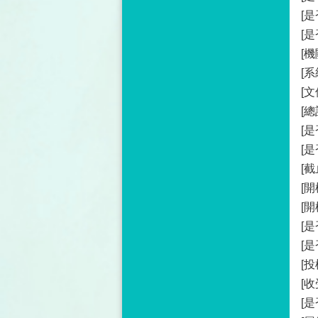
[
[
[機
[系
[文
[總
[
[
[截
[開
[
[
[
[
[
[