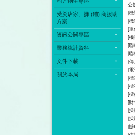
地方創生專區
公告
[機
受災店家、攤 (鋪) 商援助
方案
[
[
資訊公開專區
[
[聯
業務統計資料
[聯
文件下載
[傳
[電
關於本局
[標
[
[標
[
[採
[
[辦
[