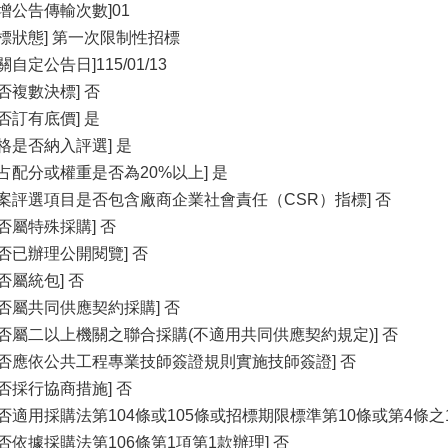
新增公告傳輸次數]01
招標狀態] 第一次限制性招標
關自定公告日]115/01/13
是否複數決標] 否
是否訂有底價] 是
價格是否納入評選] 是
所占配分或權重是否為20%以上] 是
本案評選項目是否包含廠商企業社會責任（CSR）指標] 否
是否屬特殊採購] 否
是否已辦理公開閱覽] 否
否屬統包] 否
是否屬共同供應契約採購] 否
是否屬二以上機關之聯合採購(不適用共同供應契約規定)] 否
是否應依公共工程專業技師簽證規則實施技師簽證] 否
是否採行協商措施] 否
是否適用採購法第104條或105條或招標期限標準第10條或第4條之1
是否依據採購法第106條第1項第1款辦理] 否