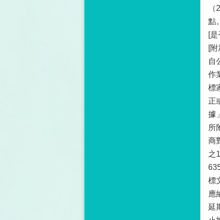
（
點
[
[附
自
作
標
正
據
所
商
之
6
標
應
延