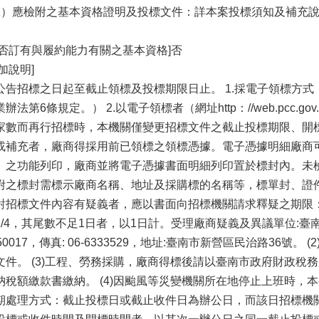
2）應檢附之基本資格證明及投標文件：詳本案投標須知及補充
。
是否訂有與履約能力有關之基本資格]否
加說明]
公告招標之日起至截止領標及投標期限日止。 1.採電子領標方
業辦法第6條規定。） 2.以電子領標者（網址http：//web.pcc.
家數而再行招標時，本機關僅變更招標文件之截止投標期限、開
或補充者，廠商得採用前已領標之領標憑據。電子憑據明細廠商
」之功能列印，廠商並將電子憑據書面明細列印置於標封內。未檢
附之標封需標示廠商名稱、地址及採購標的名稱等，標單封、證件封廠
對招標文件內容有疑義者，應以書面向招標機關請求釋疑之期限
1/4，其尾數不足1日者，以1日計。受理廠商疑義及異議單位:臺南市
350017，傳真: 06-6333529，地址:臺南市新營區民治路36號
文件。 (3)工程、勞務採購，廠商得標後請以臺南市政府財政稅
納稅額繳款書繳納。 (4)因颱風等災變機關所在地停止上班時，
期處理方式：截止投標日或截止收件日為辦公日，而該日招標機