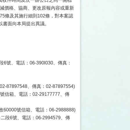
或收件時間及次一辦公日之同一開標
比減價格、協商、更改原報內容或重新
75條及其施行細則102條，對本案認
以書面向本局提出異議。
號、電話：06-390l030、傳真：
897548、傳真：02-87897554)
信箱、電話：02-29177777、傳
000號信箱、電話：06-2988888)
6號、電話：06-2994579、傳