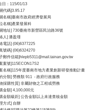
日：115/01/13
關代碼]3.95.17
機關名稱]臺南市政府經濟發展局
單位名稱]產業發展科
機關地址] 730臺南市新營區民治路36號
絡人] 潘盈瑾
絡電話] (06)6377225
真號碼] (06)6324270
子郵件信箱]hlepb5311@mail.tainan.gov.tw
案案號]115ECON17S2
標案名稱]115年度臺南市地方產業創新研發推動計畫
的分類] 勞務類 911 - 政府行政服務
財物採購性質] 非屬財物之工程或勞務
購金額] 4,100,000元
採購金額級距] 公告金額以上未達查核金額
理方式] 自辦
依據法條]採購法第22條第1項第9款