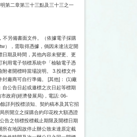
說明第二章第三十三點及三十三之一
式，不另備書面文件。（依據電子採購
gov.tw），需取得憑據，倘因未達法定開
標日期及時間，其他內容未變更、更
可利用電子領標系統中「檢驗電子憑
附者開標時當場說明。 3.投標文件
商可自行準備。 [其他]： (1)廠
：自公告日起或邀標之次日起等標期
政府(經濟發展局)，電話: 06-
。 (2)餘詳列投標須知、契約稿本及其它招
務局所開立之採購合約印花稅大額憑證
本公告之領標投標截止期限及開標日期
關所在地因故停止辦公致未達原定截