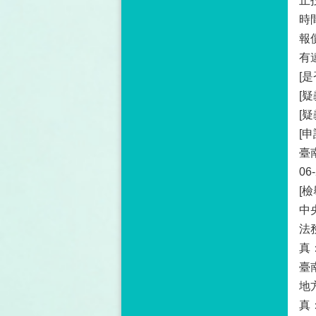
止
時
報
有
[
[
[
[
臺
06
[
中
法
真：
臺
地
真：