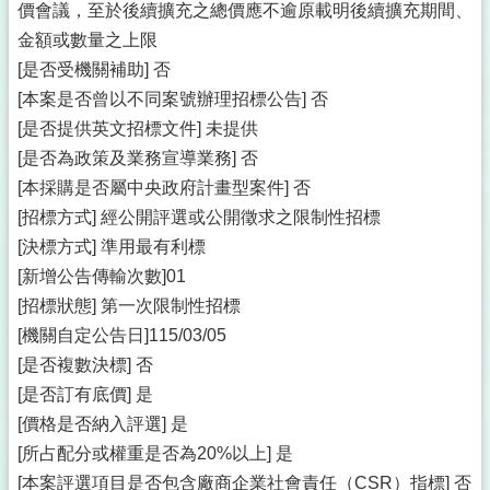
價會議，至於後續擴充之總價應不逾原載明後續擴充期間、
金額或數量之上限
[是否受機關補助] 否
[本案是否曾以不同案號辦理招標公告] 否
[是否提供英文招標文件] 未提供
[是否為政策及業務宣導業務] 否
[本採購是否屬中央政府計畫型案件] 否
[招標方式] 經公開評選或公開徵求之限制性招標
[決標方式] 準用最有利標
[新增公告傳輸次數]01
[招標狀態] 第一次限制性招標
[機關自定公告日]115/03/05
[是否複數決標] 否
[是否訂有底價] 是
[價格是否納入評選] 是
[所占配分或權重是否為20%以上] 是
[本案評選項目是否包含廠商企業社會責任（CSR）指標] 否