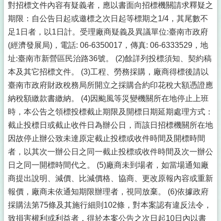
對招標文件內容有疑義者，應以書面向招標機關請求釋疑之
期限：自公告日起或邀標之次日起等標期之1/4，其尾數不
足1日者，以1日計。受理廠商疑義及異議單位:臺南市政府
(經濟發展局)，電話: 06-6350017，傳真: 06-6333529，地
址:臺南市新營區民治路36號。 (2)餘詳列投標須知、契約稿
本及其它招標文件。 (3)工程、勞務採購，廠商得標後請以
臺南市政府財政稅務局所開立之採購合約印花稅大額憑證應
納稅額繳款書繳納。 (4)因颱風等災變機關所在地停止上班
時，本公告之領標投標截止期限及開標日期延期處理方式：
截止投標日或截止收件日為辦公日，而該日招標機關所在地
因故停止辦公致未達原定截止投標或收件時間及開標時間
者，以其次一辦公日之同一截止投標或收件時間及次一辦公
日之同一開標時間代之。 (5)廠商未到場者，如當場通知廠
商提出說明、減價、比減價格、協商、更改原報內容或重新
報價，廠商未依通知期限辦理者，視同放棄。 (6)依據政府
採購法第75條及其施行細則102條，對本案認有違反法令，
致損害權利或利益者，得於本案公告之次日起10日內以書