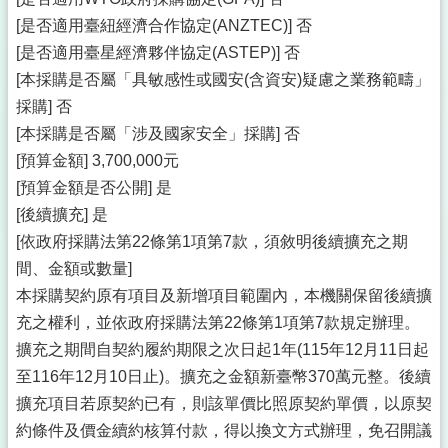
[是否適用臺紐經濟合作協定(ANZTEC)] 否
[是否適用臺星經濟夥伴協定(ASTEP)] 否
[本採購是否屬「具敏感性或國安(含資安)疑慮之業務範疇」
採購] 否
[本採購是否屬「涉及國家安全」採購] 否
[預算金額] 3,700,000元
[預算金額是否公開] 是
[後續擴充] 是
[依政府採購法第22條第1項第7款，須敘明後續擴充之期
間、金額或數量]
本採購契約原有項目及新增項目範圍內，本機關保留後續擴
充之權利，並依政府採購法第22條第1項第7款規定辦理。
擴充之期間自契約履約期限之次日起1年(115年12月11日起
至116年12月10日止)。擴充之金額新臺幣370萬元整。後續
擴充項目若原契約已有，則該單價比照原契約單價，以原契
約條件及價金續約核算付款，得以換文方式辦理，免召開議