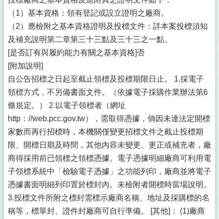
（1）基本資格：領有登記或設立證明之廠商。
（2）應檢附之基本資格證明及投標文件：詳本案投標須知
及補充說明第二章第三十三點及三十三之一點。
[是否訂有與履約能力有關之基本資格]否
[附加說明]
自公告招標之日起至截止領標及投標期限日止。 1.採電子
領標方式，不另備書面文件。（依據電子採購作業辦法第6
條規定。） 2.以電子領標者（網址
http：//web.pcc.gov.tw），需取得憑據，倘因未達法定開標
家數而再行招標時，本機關僅變更招標文件之截止投標期
限、開標日期及時間，其他內容未變更、更正或補充者，廠
商得採用前已領標之領標憑據。電子憑據明細廠商可利用電
子領標系統中「檢驗電子憑據」之功能列印，廠商並將電子
憑據書面明細列印置於標封內。未檢附者開標時當場說明。
3.投標文件所附之標封需標示廠商名稱、地址及採購標的名
稱等，標單封、證件封廠商可自行準備。 [其他]： (1)廠商