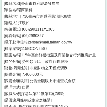
[機關名稱]臺南市政府經濟發展局
[單位名稱]商業科
[機關地址] 730臺南市新營區民治路36號
[聯絡人] 江瓊如
[聯絡電話] (06)2991111#1363
[傳真號碼] (06)2980857
[電子郵件信箱]terisa@mail.tainan.gov.tw
[標案案號]115ECON25S2
[標案名稱]115年臺南好禮徵選及商業整合行銷推廣計畫
[標的分類] 勞務類 911 - 政府行政服務
[財物採購性質] 非屬財物之工程或勞務
[採購金額] 7,400,000元
[採購金額級距] 公告金額以上未達查核金額
[辦理方式] 自辦
[依據法條]採購法第22條第1項第9款
[是否適用條約或協定之採購]
[是否適用WTO政府採購協定(GPA)] 否