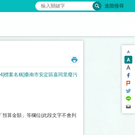
搜尋
進階搜尋
4C4[標案名稱]臺南市安定區嘉同里廢污
「預算金額」等欄位(此段文字不會列