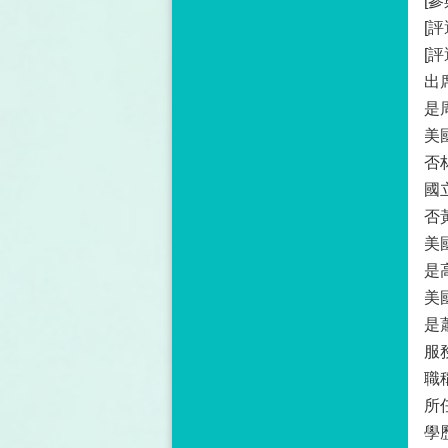
[參
[
[評
出
是
美
否
國
否
美
是
美
是
服
職
所
學