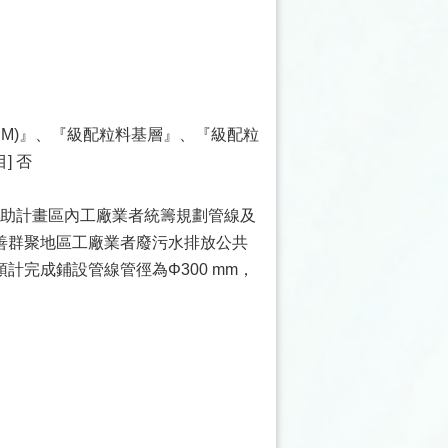
SM)』、『級配粒料基層』、『級配粒
] 否
協助計畫區內工廠業者統籌規劃管線及
善群聚地區工廠業者廢污水排放公共
完成鋪設管線管徑為Φ300 mm，