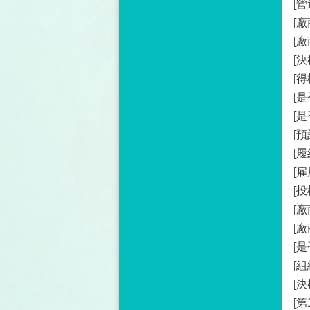
[
[廠
[廠
[決
[得
[
[
[
[履
[
[投
[廠
[
[是
[
[
[第