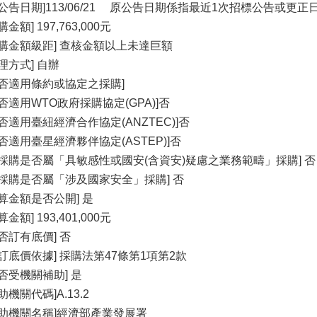
原公告日期]113/06/21 原公告日期係指最近1次招標公告或更正
購金額] 197,763,000元
採購金額級距] 查核金額以上未達巨額
理方式] 自辦
是否適用條約或協定之採購]
是否適用WTO政府採購協定(GPA)]否
是否適用臺紐經濟合作協定(ANZTEC)]否
是否適用臺星經濟夥伴協定(ASTEP)]否
本採購是否屬「具敏感性或國安(含資安)疑慮之業務範疇」採購] 否
本採購是否屬「涉及國家安全」採購] 否
預算金額是否公開] 是
算金額] 193,401,000元
是否訂有底價] 否
未訂底價依據] 採購法第47條第1項第2款
是否受機關補助] 是
助機關代碼]A.13.2
補助機關名稱]經濟部產業發展署