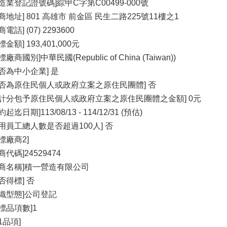
營造業登記證號碼]綜甲C字第C00499-000號
商地址] 801 高雄市 前金區 民生二路225號11樓之1
商電話] (07) 2293600
標金額] 193,401,000元
標廠商國別]中華民國(Republic of China (Taiwan))
是否為中小企業] 是
是否為原住民個人或政府立案之原住民團體] 否
預計分包予原住民個人或政府立案之原住民團體之金額] 0元
約起迄日期]113/08/13 - 114/12/31 (預估)
雇用員工總人數是否超過100人] 否
標廠商2]
商代碼]24529474
廠商名稱]積一營造有限公司
否得標] 否
組織型態]公司登記
決標品項數]1
1品項]