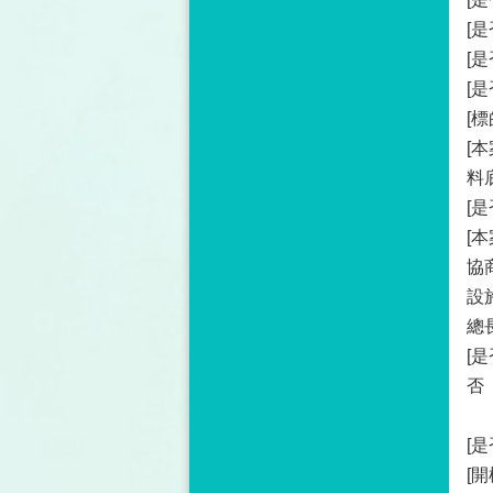
[
[
[
[
[
料
[是
[
協
設
總長
[
否
[
[開