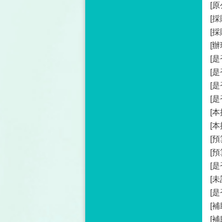
[
[採
[
[辦
[
[
[
[
[
[
[
[預
[
[
[
[補
[