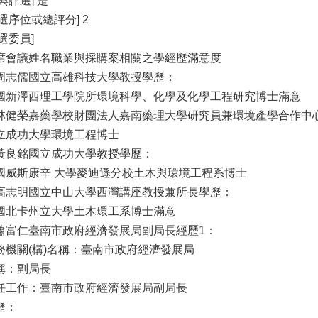
與評選] 是
評選序位或總評分] 2
選委員]
席會議姓名職業與採購案相關之學經歷滿意度
周志儒國立高雄科技大學教授學歷：
國新澤西理工學院所環境科學、化學及化學工程研究博士滿意
林健榮嘉藥學校財團法人嘉南藥理大學研究員兼環境產學合作中
立成功大學環境工程博士
黃良銘國立成功大學教授學歷：
國威斯康辛 大學麥迪遜分校土木與環境工程系博士
高志明國立中山大學西灣講座教授兼所長學歷：
國北卡州立大學土木環工系博士滿意
蕭富仁臺南市政府經濟發展局副局長經歷1：
務機關(構)名稱：臺南市政府經濟發展局
稱：副局長
任工作：臺南市政府經濟發展局副局長
歷：