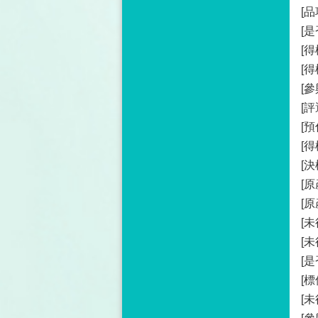
[
[
[得
[
[參
[
[
[得
[決
[原
[原
[
[
[是
[標
[