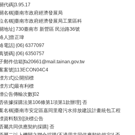
關代碼]3.95.17
機關名稱]臺南市政府經濟發展局
單位名稱]臺南市政府經濟發展局工業區科
機關地址] 730臺南市 新營區 民治路36號
聯絡人]曾正瑋
絡電話] (06) 6377097
真號碼] (06) 6350757
子郵件信箱]fa20661@mail.tainan.gov.tw
案案號]113ECON04C4
招標方式]公開招標
決標方式]最有利標
新增公告傳輸次數]02
是否依據採購法第106條第1項第1款辦理] 否
標案名稱]臺南市安定區嘉同里廢污水排放建設計畫統包工程
決標資料類別]決標公告
是否屬共同供應契約採購] 否
是否屬二以上機關之聯合採購(不適用共同供應契約規定)] 否