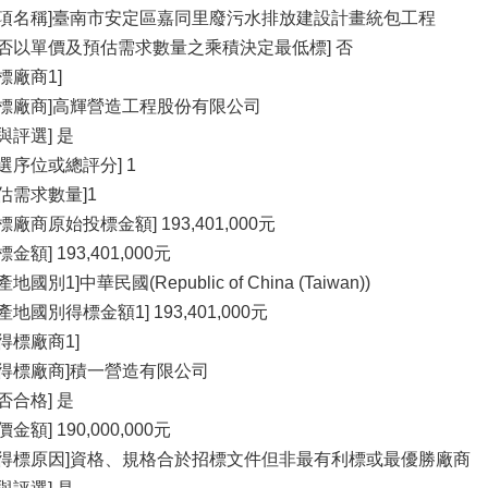
品項名稱]臺南市安定區嘉同里廢污水排放建設計畫統包工程
是否以單價及預估需求數量之乘積決定最低標] 否
標廠商1]
得標廠商]高輝營造工程股份有限公司
與評選] 是
評選序位或總評分] 1
預估需求數量]1
標廠商原始投標金額] 193,401,000元
標金額] 193,401,000元
產地國別1]中華民國(Republic of China (Taiwan))
產地國別得標金額1] 193,401,000元
未得標廠商1]
未得標廠商]積一營造有限公司
否合格] 是
價金額] 190,000,000元
未得標原因]資格、規格合於招標文件但非最有利標或最優勝廠商