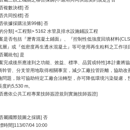
是否複數決標] 否
是否共同投標] 否
是否依據採購法第99條] 否
標的分類] <工程類> 5162 水管及排水設施鋪設工程
本案是否包括『瀝青混凝土鋪面』、『控制性低強度回填材料(CL
底層』或『低密度再生透水混凝土』等可使用再生粒料之工作項目
否屬統包] 是
本案完成後所應達到之功能、效益、標準、品質或特性]本計畫將
商幹管、分支管用地取得相關事宜，減少工廠拉管距離，協助改
施問題，除可協助特定工廠合法轉型，亦可降低環境污染疑慮，預計
度約5,530 m。
是否應依公共工程專業技師簽證規則實施技師簽證]
是否屬國際競圖之採購] 否
標時間]113/07/04 10:00