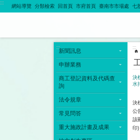
:::
跳到主要內容區塊
網站導覽
分類檢索
回首頁
市府首頁
臺南市市場處
七
:::
:::
新聞訊息
申辦業務
決
商工登記資料及代碼查
水
詢
法令規章
決
公告
常見問答
該
重大施政計畫及成果
印)