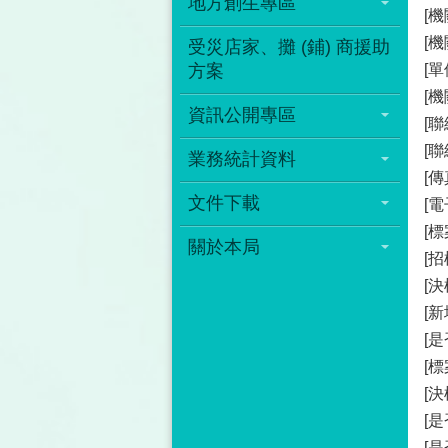
地方創生專區
[機
[
受災店家、攤 (鋪) 商援助
方案
[
[
資訊公開專區
[
[聯
業務統計資料
[傳
文件下載
[電
[標
關於本局
[
[
[
[
[
[
[
[