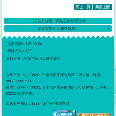
回上一頁
回最上面
【公告】辦理「高速公路新營交流...
反毒宣導短片-依托咪酯
:::
更新日期：
115-08-06
瀏覽人次：
120
資料維護：臺南市政府經濟發展局
永華市政中心 708201 台南市安平區永華路二段６號｜總機︰
886-6-2991111
民治市政中心 730201 台南市新營區民治路３６號總機：886-6-
6322231(局本部)
市民服務熱線：1999（24小時服務專線）