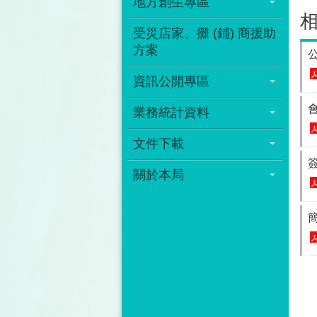
地方創生專區
受災店家、攤 (鋪) 商援助
方案
資訊公開專區
業務統計資料
文件下載
關於本局