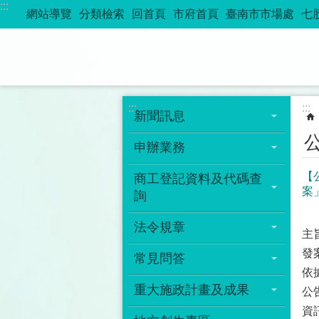
:::
跳到主要內容區塊
網站導覽
分類檢索
回首頁
市府首頁
臺南市市場處
七
:::
:::
新聞訊息
申辦業務
【
商工登記資料及代碼查
案
詢
法令規章
主
發
常見問答
依
重大施政計畫及成果
公告
資