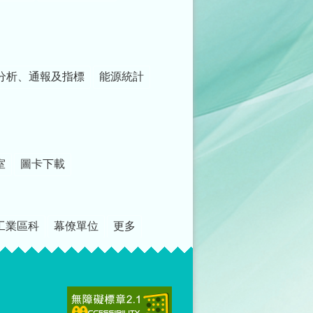
分析、通報及指標
能源統計
室
圖卡下載
工業區科
幕僚單位
更多