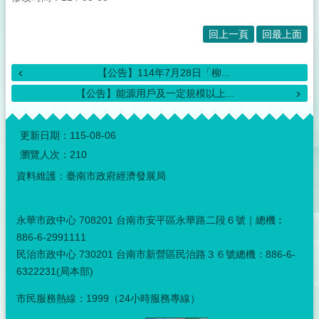
回上一頁
回最上面
【公告】114年7月28日「柳...
【公告】能源用戶及一定規模以上...
:::
更新日期：
115-08-06
瀏覽人次：
210
資料維護：臺南市政府經濟發展局
永華市政中心 708201 台南市安平區永華路二段６號｜總機︰
886-6-2991111
民治市政中心 730201 台南市新營區民治路３６號總機：886-6-
6322231(局本部)
市民服務熱線：1999（24小時服務專線）