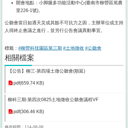
開會地點：小脚腿多功能活動中心(臺南市柳營區篤農
里226-1號)。
公聽會當日如遇天災或其餘不可抗力之因，主辦單位或主持
人得終止會議之進行，並另行公告會議異動事宜。
標籤：
#柳營科技園區第三期
#土地徵收
#公聽會
相關檔案
【公告】柳三-第四場土徵公聽會(順延)
pdf(659.74 KB)
柳科三期-第四次0825土地徵收公聽會議程VF
pdf(306.46 KB)
修改時間：114-08-08