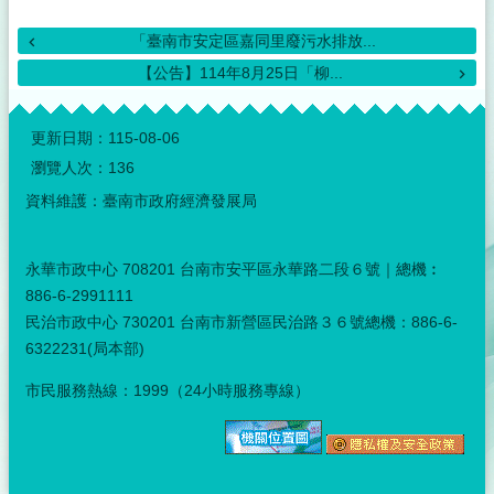
「臺南市安定區嘉同里廢污水排放...
【公告】114年8月25日「柳...
:::
更新日期：
115-08-06
瀏覽人次：
136
資料維護：臺南市政府經濟發展局
永華市政中心 708201 台南市安平區永華路二段６號｜總機︰
886-6-2991111
民治市政中心 730201 台南市新營區民治路３６號總機：886-6-
6322231(局本部)
市民服務熱線：1999（24小時服務專線）