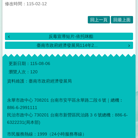
修改時間：115-02-12
回上一頁
回最上面
反毒宣導短片-依托咪酯
臺南市政府經濟發展局114年2...
:::
更新日期：
115-08-06
瀏覽人次：
120
資料維護：臺南市政府經濟發展局
永華市政中心 708201 台南市安平區永華路二段６號｜總機︰
886-6-2991111
民治市政中心 730201 台南市新營區民治路３６號總機：886-6-
6322231(局本部)
市民服務熱線：1999（24小時服務專線）