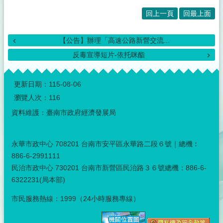
回上一頁
回最上面
【公告】辦理「高速公路新營交流...
反毒宣導短片-依托咪酯
:::
更新日期：
115-08-06
瀏覽人次：
116
資料維護：臺南市政府經濟發展局
永華市政中心 708201 台南市安平區永華路二段６號｜總機︰
886-6-2991111
民治市政中心 730201 台南市新營區民治路３６號總機：886-6-
6322231(局本部)
市民服務熱線：1999（24小時服務專線）