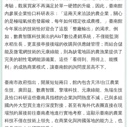
考驗，觀展買家不再滿足於單一硬體的升級，因此，臺南館
內參展企業恰口科研表示：「這兩天來洽談的農企業，關心
的是極端氣候愈發嚴峻，每年如何穩定收成農穫。」臺南館
今年展出的技術恰好迎合了這股「整廠輸出」的渴求。例
如，數農智匯科技展出的AIoT數位產銷系統，不僅能監測
水稻生長，更直接串接後端的收購與供應鏈管理；而結合儲
能及微電網技術的元康綠能，則為缺電地區的農漁業提供了
完美的韌性電網能源備案。這些「看得到、用得上、能獲
利」的成熟商業模式，讓臺南館的詢問度居高不下。
臺南市政府指出，開展短短兩日，館內包含天洋/台江農業
生技、廣田益、數農智匯、擎壤科技、元康綠能、魚瑞生技
及恰口科研這些臺南具指標的企業詢問熱度不減，已與多組
國內外大型買主進行深度對接，甚至有海外代表團直接在現
場預約展後前往臺南產地進行實地考察，這顯示臺南的農業
科技不僅在技術上領先，在商業化與跨國落地的能力上，也