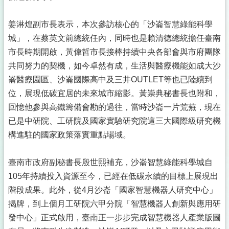
姜淋煌副市長表示，本次參訪核心的「沙崙智慧綠能科學
城」，在蔡英文前總統任內，同時也是賴清德總統擔任臺南
市長時期開啟，黃偉哲市長接棒持續中央各部會與市府團隊
共同努力的契機，如今卓然有成，生活與醫療機能如成大沙
崙醫療園區、沙崙國際高中及三井OUTLET等也已陸續到
位，展現低碳宜居的未來城市縮影。黃崇典秘書長也附和，
回憶他參與高鐵籌備會勘的過往，當時沙崙一片荒蕪，現在
已是中研院、工研院及國家實驗研究院這三大國際級研究機
構進駐的國家政策落實重點場域。
臺南市政府副秘書長殷世熙補充，沙崙智慧綠能科學城自
105年持續投入資源至今，已經在低碳永續的目標上展現出
階段成果。此外，從4月沙崙「國家智慧機器人研究中心」
揭牌，到上個月工研院六甲分院「智慧機器人創新與應用研
發中心」正式啟用，臺南正一步步完成智慧機器人產業版圖