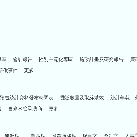
專區
會計報告
性別主流化專區
施政計畫及研究報告
廉
賠償事件
更多
預告統計資料發布時間表
攤販數量及取締績效
統計年報、
案
自來水管承裝商
更多
能源科
工業區科
投資商務科
秘書室
會計室
人事