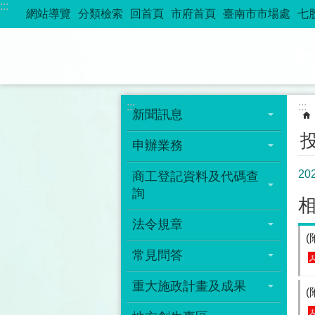
:::
跳到主要內容區塊
網站導覽
分類檢索
回首頁
市府首頁
臺南市市場處
七
:::
:::
新聞訊息
申辦業務
2
商工登記資料及代碼查
詢
法令規章
常見問答
重大施政計畫及成果