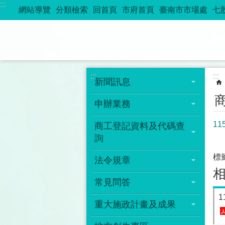
:::
跳到主要內容區塊
網站導覽
分類檢索
回首頁
市府首頁
臺南市市場處
七
:::
:::
新聞訊息
申辦業務
1
商工登記資料及代碼查
詢
標
法令規章
常見問答
重大施政計畫及成果