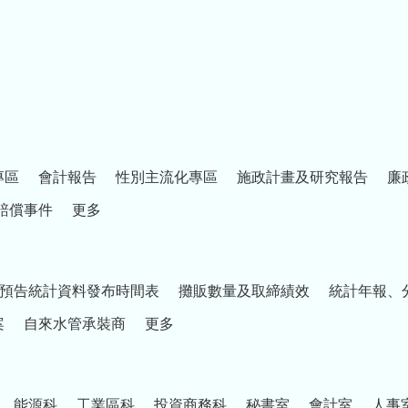
專區
會計報告
性別主流化專區
施政計畫及研究報告
廉
賠償事件
更多
預告統計資料發布時間表
攤販數量及取締績效
統計年報、
案
自來水管承裝商
更多
能源科
工業區科
投資商務科
秘書室
會計室
人事