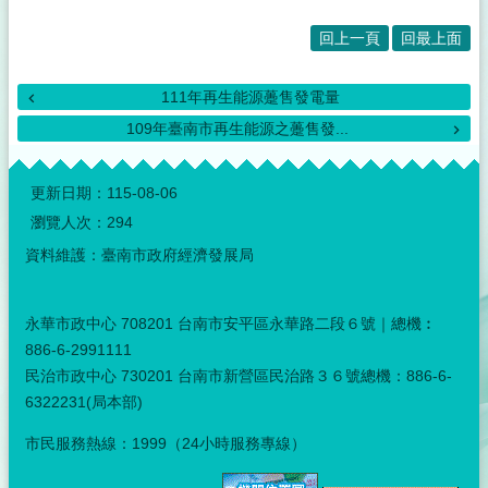
回上一頁
回最上面
111年再生能源躉售發電量
109年臺南市再生能源之躉售發...
:::
更新日期：
115-08-06
瀏覽人次：
294
資料維護：臺南市政府經濟發展局
永華市政中心 708201 台南市安平區永華路二段６號｜總機︰
886-6-2991111
民治市政中心 730201 台南市新營區民治路３６號總機：886-6-
6322231(局本部)
市民服務熱線：1999（24小時服務專線）