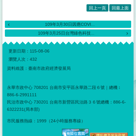
回上一頁
回最上面
109年3月30日因應COVI...
109年3月25日台灣綠色科技...
:::
更新日期：
115-08-06
瀏覽人次：
432
資料維護：臺南市政府經濟發展局
永華市政中心 708201 台南市安平區永華路二段６號｜總機︰
886-6-2991111
民治市政中心 730201 台南市新營區民治路３６號總機：886-6-
6322231(局本部)
市民服務熱線：1999（24小時服務專線）