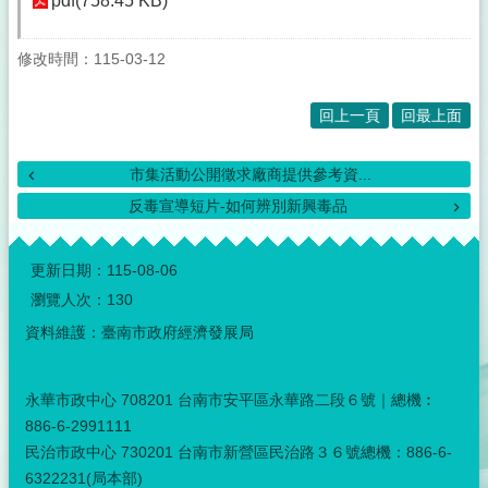
pdf(758.45 KB)
修改時間：115-03-12
回上一頁
回最上面
市集活動公開徵求廠商提供參考資...
反毒宣導短片-如何辨別新興毒品
:::
更新日期：
115-08-06
瀏覽人次：
130
資料維護：臺南市政府經濟發展局
永華市政中心 708201 台南市安平區永華路二段６號｜總機︰
886-6-2991111
民治市政中心 730201 台南市新營區民治路３６號總機：886-6-
6322231(局本部)