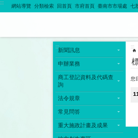
:::
跳到主要內容區塊
網站導覽
分類檢索
回首頁
市府首頁
臺南市市場處
七
:::
:::
新聞訊息
申辦業務
商工登記資料及代碼查
您
詢
1
法令規章
常見問答
重大施政計畫及成果