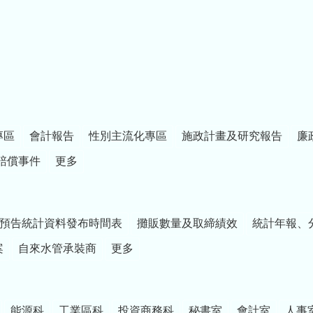
專區
會計報告
性別主流化專區
施政計畫及研究報告
廉
賠償事件
更多
預告統計資料發布時間表
攤販數量及取締績效
統計年報、
案
自來水管承裝商
更多
能源科
工業區科
投資商務科
秘書室
會計室
人事