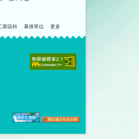
工業區科
幕僚單位
更多