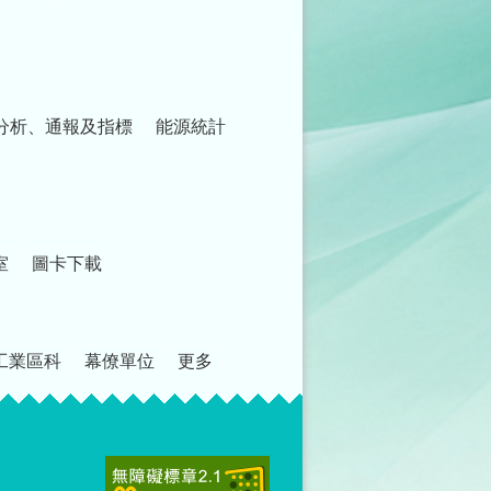
分析、通報及指標
能源統計
室
圖卡下載
工業區科
幕僚單位
更多