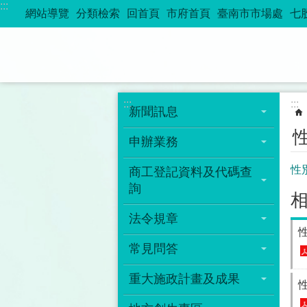
:::
跳到主要內容區塊
網站導覽
分類檢索
回首頁
市府首頁
臺南市市場處
七
:::
:::
新聞訊息
申辦業務
性
商工登記資料及代碼查
詢
法令規章
常見問答
重大施政計畫及成果