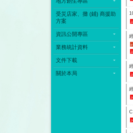
地方創生專區
受災店家、攤 (鋪) 商援助
方案
資訊公開專區
業務統計資料
文件下載
關於本局