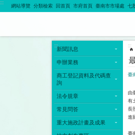
:::
跳到主要內容區塊
網站導覽
分類檢索
回首頁
市府首頁
臺南市市場處
七
:::
:::
新聞訊息
申辦業務
臺
商工登記資料及代碼查
詢
由
法令規章
有
常見問答
長
進
重大施政計畫及成果
臺