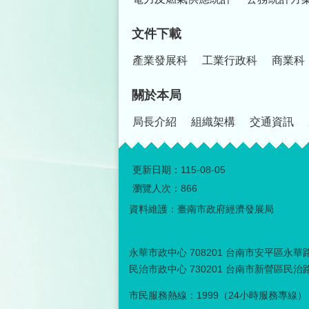
文件下載
產業發展科
工業行政科
商業科
關於本局
局長介紹
組織架構
交通資訊
更新日期：
115-08-05
瀏覽人次：
866
資料維護：臺南市政府經濟發展局
永華市政中心 708201 台南市安平區永華路二
民治市政中心 730201 台南市新營區民治路３
市民服務熱線：1999（24小時服務專線）