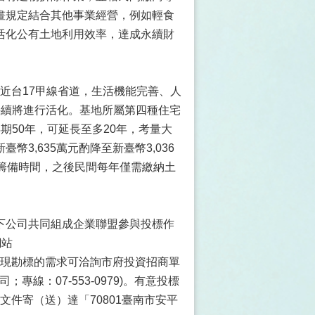
畫規定結合其他事業經營，例如輕食
活化公有土地利用效率，達成永續財
鄰近台17甲線省道，生活機能完善、人
接續將進行活化。基地所屬第四種住宅
期50年，可延長至多20年，考量大
3,635萬元酌降至新臺幣3,036
籌備時間，之後民間每年僅需繳納土
下公司共同組成企業聯盟參與投標作
網站
若有相關問題或現勘標的需求可洽詢市府投資招商單
司；專線：07-553-0979)。有意投標
文件寄（送）達「70801臺南市安平