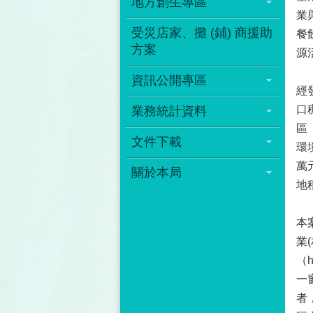
地方創生專區
業
受災店家、攤 (鋪) 商援助
餐
方案
源
資訊公開專區
經
口
業務統計資料
區
文件下載
環
萬
關於本局
地
本
業
（h
一
者