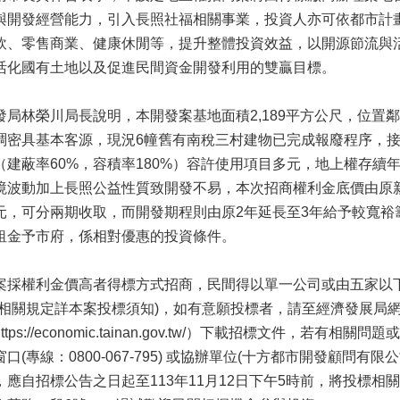
與開發經營能力，引入長照社福相關事業，投資人亦可依都市計
飲、零售商業、健康休閒等，提升整體投資效益，以開源節流與
活化國有土地以及促進民間資金開發利用的雙贏目標。
發局林榮川局長說明，本開發案基地面積2,189平方公尺，位置
稠密具基本客源，現況6幢舊有南稅三村建物已完成報廢程序，
（建蔽率60%，容積率180%）容許使用項目多元，地上權存續年
境波動加上長照公益性質致開發不易，本次招商權利金底價由原新臺幣
元，可分兩期收取，而開發期程則由原2年延長至3年給予較寬裕
租金予市府，係相對優惠的投資條件。
案採權利金價高者得標方式招商，民間得以單一公司或由五家以
(相關規定詳本案投標須知)，如有意願投標者，請至經濟發展局
ttps://economic.tainan.gov.tw/）下載招標文件，
窗口(專線：0800-067-795) 或協辦單位(十方都市開發顧問有限公
，應自招標公告之日起至113年11月12日下午5時前，將投標相關