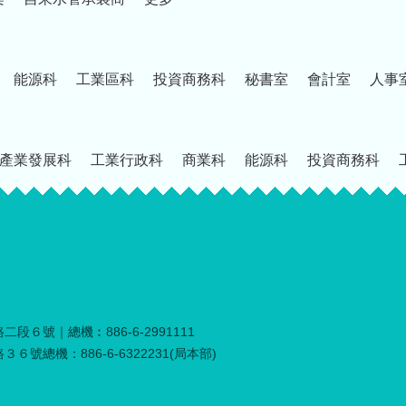
能源科
工業區科
投資商務科
秘書室
會計室
人事
產業發展科
工業行政科
商業科
能源科
投資商務科
段６號｜總機︰886-6-2991111
６號總機：886-6-6322231(局本部)