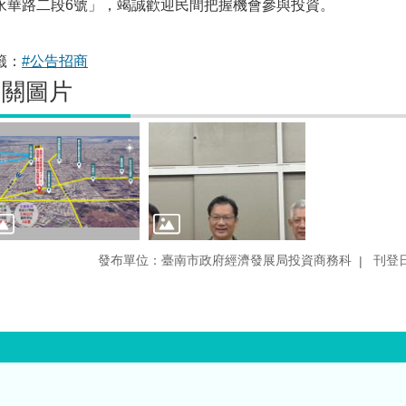
永華路二段6號」，竭誠歡迎民間把握機會參與投資。
籤：
#公告招商
相關圖片
發布單位：臺南市政府經濟發展局投資商務科
刊登日