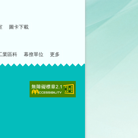
室
圖卡下載
工業區科
幕僚單位
更多