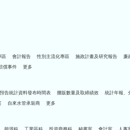
專區
會計報告
性別主流化專區
施政計畫及研究報告
廉
賠償事件
更多
預告統計資料發布時間表
攤販數量及取締績效
統計年報、
案
自來水管承裝商
更多
能源科
工業區科
投資商務科
秘書室
會計室
人事