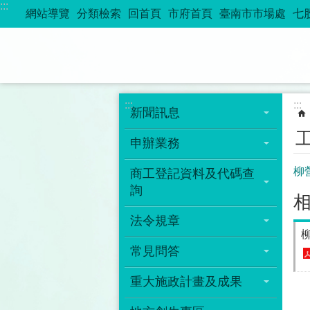
:::
跳到主要內容區塊
網站導覽
分類檢索
回首頁
市府首頁
臺南市市場處
七
:::
:::
新聞訊息
申辦業務
柳
商工登記資料及代碼查
詢
法令規章
常見問答
重大施政計畫及成果