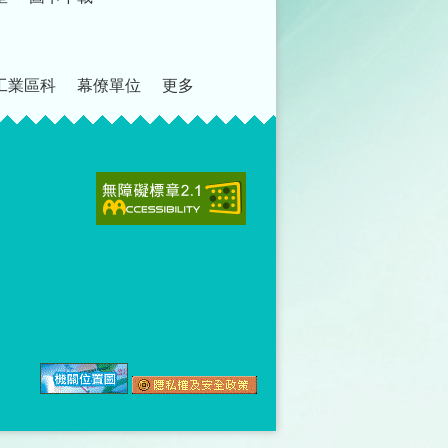
工業區科
幕僚單位
更多