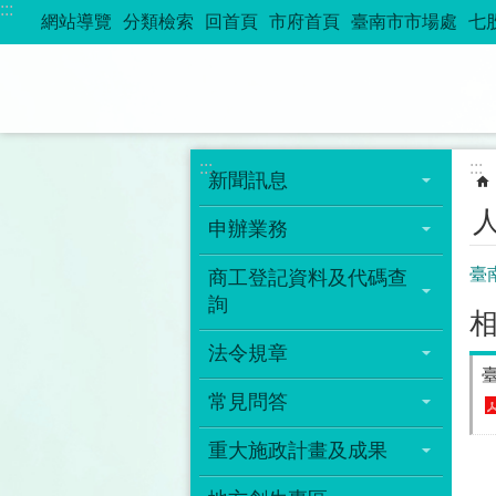
:::
跳到主要內容區塊
網站導覽
分類檢索
回首頁
市府首頁
臺南市市場處
七
:::
:::
新聞訊息
申辦業務
臺
商工登記資料及代碼查
詢
法令規章
常見問答
重大施政計畫及成果