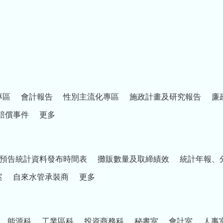
專區
會計報告
性別主流化專區
施政計畫及研究報告
廉
賠償事件
更多
預告統計資料發布時間表
攤販數量及取締績效
統計年報、
案
自來水管承裝商
更多
能源科
工業區科
投資商務科
秘書室
會計室
人事