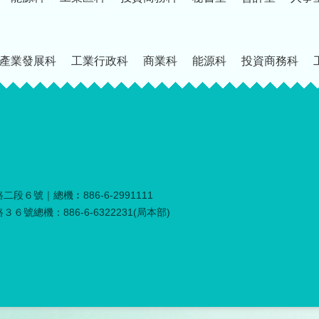
產業發展科
工業行政科
商業科
能源科
投資商務科
段６號｜總機︰886-6-2991111
６號總機：886-6-6322231(局本部)