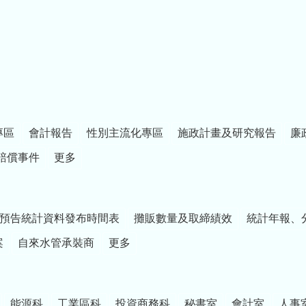
專區
會計報告
性別主流化專區
施政計畫及研究報告
廉
賠償事件
更多
預告統計資料發布時間表
攤販數量及取締績效
統計年報、
案
自來水管承裝商
更多
能源科
工業區科
投資商務科
秘書室
會計室
人事