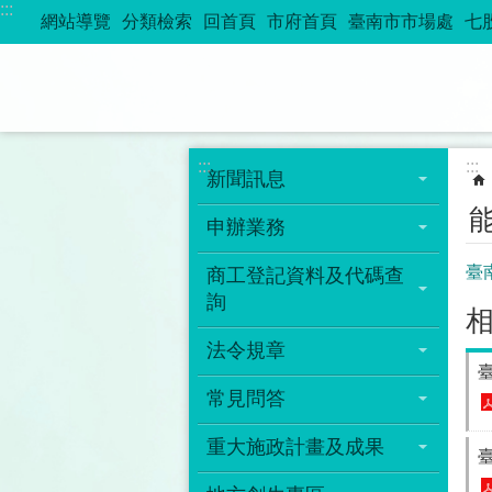
:::
跳到主要內容區塊
網站導覽
分類檢索
回首頁
市府首頁
臺南市市場處
七
:::
:::
新聞訊息
申辦業務
臺
商工登記資料及代碼查
詢
法令規章
常見問答
重大施政計畫及成果