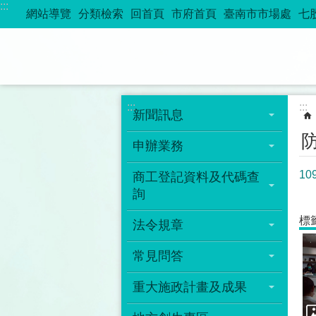
:::
跳到主要內容區塊
網站導覽
分類檢索
回首頁
市府首頁
臺南市市場處
七
:::
:::
新聞訊息
申辦業務
1
商工登記資料及代碼查
詢
標
法令規章
常見問答
重大施政計畫及成果