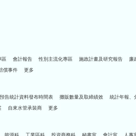
專區
會計報告
性別主流化專區
施政計畫及研究報告
廉
賠償事件
更多
預告統計資料發布時間表
攤販數量及取締績效
統計年報、
案
自來水管承裝商
更多
能源科
工業區科
投資商務科
秘書室
會計室
人事