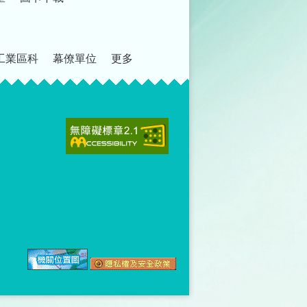
工業區科
幕僚單位
更多