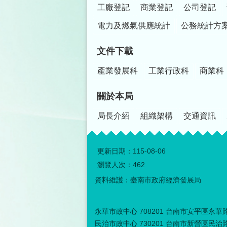
工廠登記
商業登記
公司登記
電力及燃氣供應統計
公務統計方
文件下載
產業發展科
工業行政科
商業科
關於本局
局長介紹
組織架構
交通資訊
更新日期：
115-08-06
瀏覽人次：
462
資料維護：臺南市政府經濟發展局
永華市政中心 708201 台南市安平區永華路二
民治市政中心 730201 台南市新營區民治路３