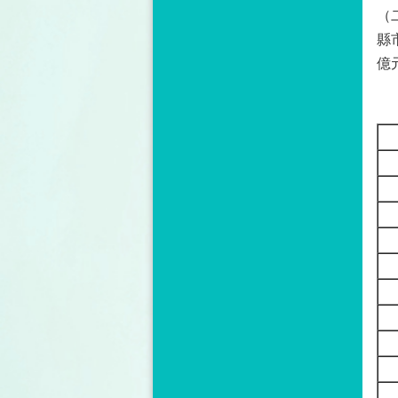
（
縣
億