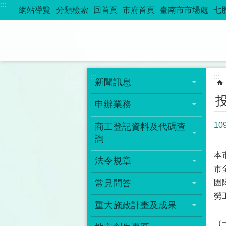
:::
跳到主要內容區塊
網站導覽
分類檢索
回首頁
市府首頁
臺南市市場處
七
:::
:::
新聞訊息
申辦業務
1
商工登記資料及代碼查
詢
本
法令規章
市
常見問答
團
勞
重大施政計畫及成果
（