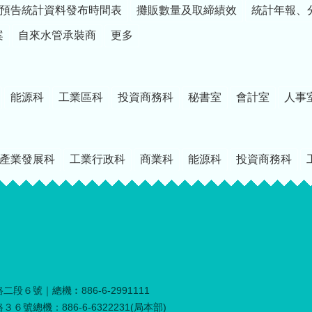
預告統計資料發布時間表
攤販數量及取締績效
統計年報、
案
自來水管承裝商
更多
能源科
工業區科
投資商務科
秘書室
會計室
人事
產業發展科
工業行政科
商業科
能源科
投資商務科
段６號｜總機︰886-6-2991111
６號總機：886-6-6322231(局本部)