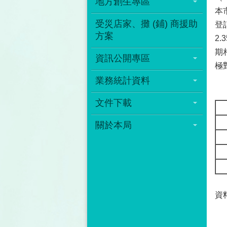
地方創生專區
本
受災店家、攤 (鋪) 商援助
登
方案
2
期
資訊公開專區
極
業務統計資料
文件下載
關於本局
資