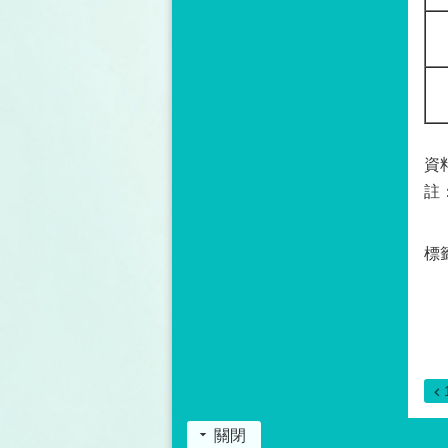
資
註
標
關閉