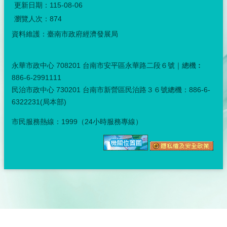
更新日期：
115-08-06
瀏覽人次：
874
資料維護：臺南市政府經濟發展局
永華市政中心 708201 台南市安平區永華路二段６號｜總機︰
886-6-2991111
民治市政中心 730201 台南市新營區民治路３６號總機：886-6-
6322231(局本部)
市民服務熱線：1999（24小時服務專線）