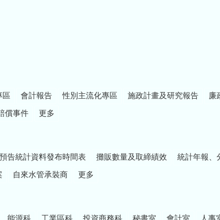
專區
會計報告
性別主流化專區
施政計畫及研究報告
廉
賠償事件
更多
預告統計資料發布時間表
攤販數量及取締績效
統計年報、
案
自來水管承裝商
更多
能源科
工業區科
投資商務科
秘書室
會計室
人事