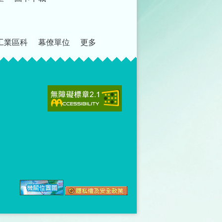
工業區科
幕僚單位
更多