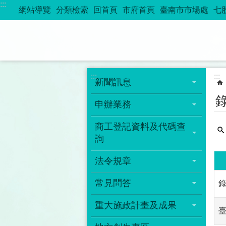
:::
跳到主要內容區塊
網站導覽
分類檢索
回首頁
市府首頁
臺南市市場處
七
:::
:::
新聞訊息
申辦業務
商工登記資料及代碼查
詢
法令規章
常見問答
錄
重大施政計畫及成果