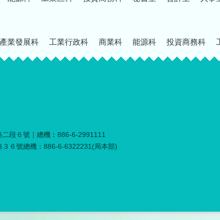
產業發展科
工業行政科
商業科
能源科
投資商務科
段６號｜總機︰886-6-2991111
６號總機：886-6-6322231(局本部)